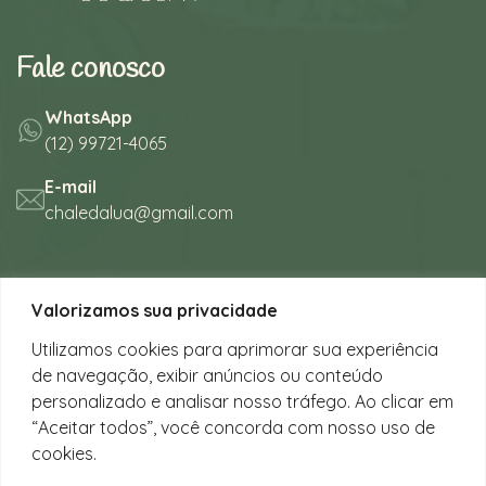
Fale conosco
WhatsApp
(12) 99721-4065
E-mail
chaledalua@gmail.com
Seu refúgio em meio à natureza
Valorizamos sua privacidade
na bela praia de Juquehy.
Utilizamos cookies para aprimorar sua experiência
de navegação, exibir anúncios ou conteúdo
Instagram
personalizado e analisar nosso tráfego. Ao clicar em
@chalesdaluajuquehy
“Aceitar todos”, você concorda com nosso uso de
cookies.