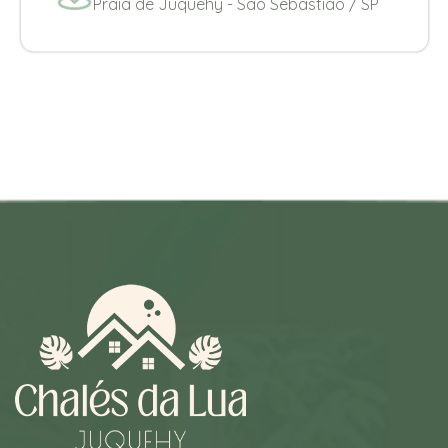
Praia de Juquehy - Sao Sebastião / SP