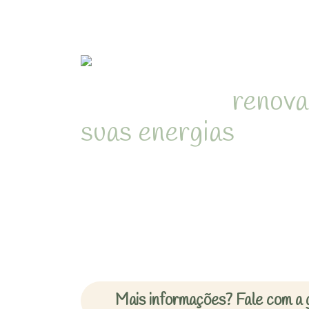
Refúgio para
renova
suas energias
em me
natureza de Juquehy
Desperte com o som dos pássa
cercado pela Mata Atlântica 
inesquecíveis em chalés acon
Mais informações? Fale com a 