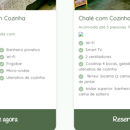
m Cozinha
Chalé com Cozinha
Acomoda até 5 pessoas. P
ada com:
Wi-Fi
Banheiro privativo
Smart TV
Wi-Fi
2 ventiladores
Frigobar
Cooktop 4 bocas, gelade
utensílios de cozinha
Micro-ondas
Térreo: bicama (2 camas
Utensílios de cozinha
de jantar
Andar superior: banhei
cama de solteiro
 agora
Reser