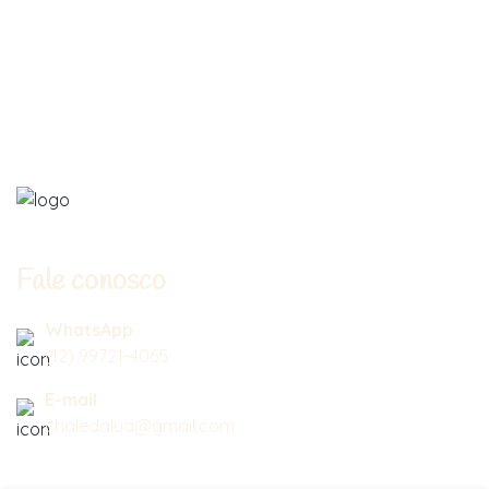
Fale conosco
WhatsApp
(12) 99721-4065
E-mail
chaledalua@gmail.com