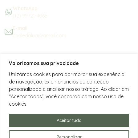
WhatsApp
(12) 99721-4065
E-mail
chaledalua@gmail.com
Seu refúgio em meio à natureza
Valorizamos sua privacidade
na bela praia de Juquehy.
Utilizamos cookies para aprimorar sua experiência
de navegação, exibir anúncios ou conteúdo
Instagram
personalizado e analisar nosso tráfego. Ao clicar em
@chalesdaluajuquehy
“Aceitar todos”, você concorda com nosso uso de
cookies.
Facebook
Chalés da Lua Juquehy
Aceitar tudo
Personalizar