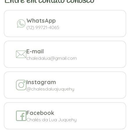
Entre em contato conosco
WhatsApp
(12) 99721-4065
E-mail
chaledalua@gmail.com
Instagram
@chalesdaluajuquehy
Facebook
Chalés da Lua Juquehy