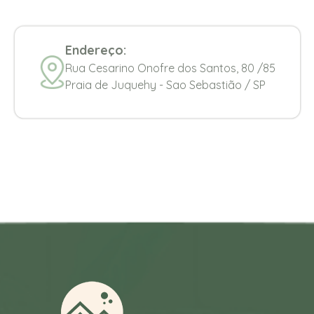
Endereço:
Rua Cesarino Onofre dos Santos, 80 /85
Praia de Juquehy - Sao Sebastião / SP