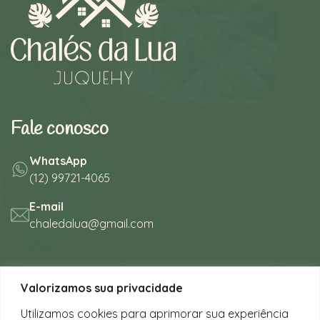
Fale conosco
WhatsApp
(12) 99721-4065
E-mail
chaledalua@gmail.com
Seu refúgio em meio à natureza
Valorizamos sua privacidade
na bela praia de Juquehy.
Utilizamos cookies para aprimorar sua experiência