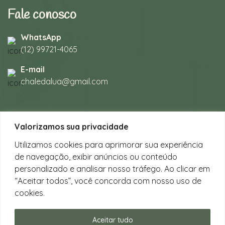
Fale conosco
WhatsApp
(12) 99721-4065
E-mail
chaledalua@gmail.com
Seu refúgio em meio à natureza
Valorizamos sua privacidade
na bela praia de Juquehy.
Utilizamos cookies para aprimorar sua experiência
de navegação, exibir anúncios ou conteúdo
Instagram
personalizado e analisar nosso tráfego. Ao clicar em
@chalesdaluajuquehy
“Aceitar todos”, você concorda com nosso uso de
cookies.
Facebook
Chalés da Lua Juquehy
Aceitar tudo