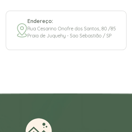
Endereço:
Rua Cesarino Onofre dos Santos, 80 /85
Praia de Juquehy - Sao Sebastião / SP