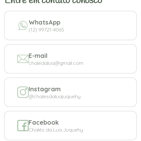
Entre em contato conosco
WhatsApp
(12) 99721-4065
E-mail
chaledalua@gmail.com
Instagram
@chalesdaluajuquehy
Facebook
Chalés da Lua Juquehy