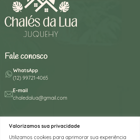
Fale conosco
WhatsApp
(12) 99721-4065
E-mail
chaledalua@gmail.com
Seu refúgio em meio à natureza
Valorizamos sua privacidade
na bela praia de Juquehy.
Utilizamos cookies para aprimorar sua experiência