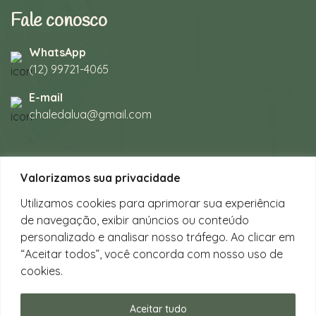
Fale conosco
WhatsApp
(12) 99721-4065
E-mail
chaledalua@gmail.com
Seu refúgio em meio à natureza
Valorizamos sua privacidade
na bela praia de Juquehy.
Utilizamos cookies para aprimorar sua experiência
de navegação, exibir anúncios ou conteúdo
Instagram
personalizado e analisar nosso tráfego. Ao clicar em
@chalesdaluajuquehy
“Aceitar todos”, você concorda com nosso uso de
cookies.
Facebook
Chalés da Lua Juquehy
Aceitar tudo