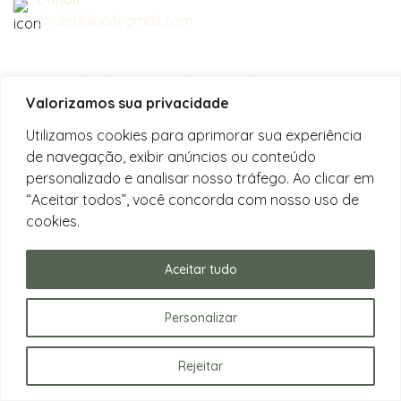
chaledalua@gmail.com
Seu refúgio em meio à natureza
Valorizamos sua privacidade
na bela praia de Juquehy.
Utilizamos cookies para aprimorar sua experiência
de navegação, exibir anúncios ou conteúdo
Instagram
personalizado e analisar nosso tráfego. Ao clicar em
@chalesdaluajuquehy
“Aceitar todos”, você concorda com nosso uso de
cookies.
Facebook
Chalés da Lua Juquehy
Aceitar tudo
Personalizar
Rejeitar