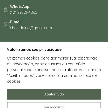
WhatsApp
(12) 99721-4065
E-mail
chaledalua@gmail.com
Seu refúgio em meio à natureza
Valorizamos sua privacidade
na bela praia de Juquehy.
Utilizamos cookies para aprimorar sua experiência
de navegação, exibir anúncios ou conteúdo
Instagram
personalizado e analisar nosso tráfego. Ao clicar em
@chalesdaluajuquehy
“Aceitar todos”, você concorda com nosso uso de
cookies.
Facebook
Chalés da Lua Juquehy
Aceitar tudo
Personalizar