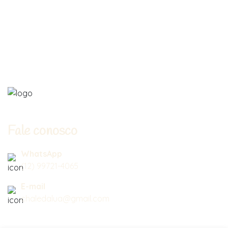
Fale conosco
WhatsApp
(12) 99721-4065
E-mail
chaledalua@gmail.com