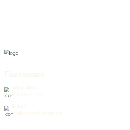
Fale conosco
WhatsApp
(12) 99721-4065
E-mail
chaledalua@gmail.com