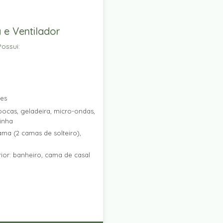
 e Ventilador
ossui:
res
ocas, geladeira, micro-ondas,
zinha
ama (2 camas de solteiro),
ior: banheiro, cama de casal