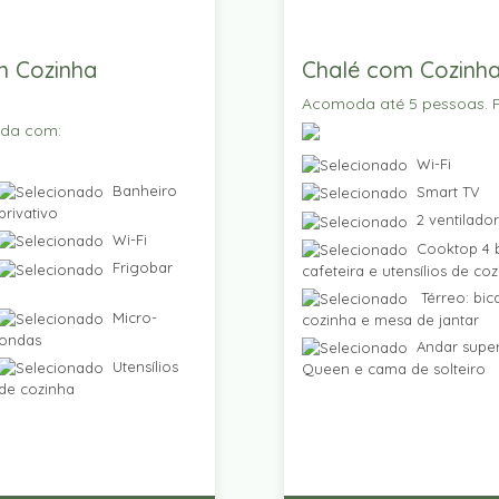
m Cozinha
Chalé com Cozinha
Acomoda até 5 pessoas. P
ada com:
Wi-Fi
Banheiro
Smart TV
privativo
2 ventilado
Wi-Fi
Cooktop 4 b
Frigobar
cafeteira e utensílios de co
Térreo: bic
Micro-
cozinha e mesa de jantar
ondas
Andar super
Utensílios
Queen e cama de solteiro
de cozinha