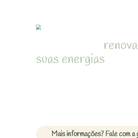
Refúgio para
renova
suas energias
em me
natureza de Juquehy
Desperte com o som dos pássa
cercado pela Mata Atlântica 
inesquecíveis em chalés acon
Mais informações? Fale com a 