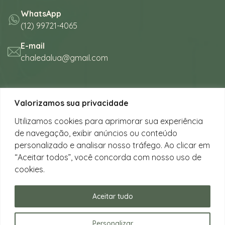
WhatsApp
(12) 99721-4065
E-mail
chaledalua@gmail.com
Seu refúgio em meio à natureza
Valorizamos sua privacidade
na bela praia de Juquehy.
Utilizamos cookies para aprimorar sua experiência
de navegação, exibir anúncios ou conteúdo
Instagram
personalizado e analisar nosso tráfego. Ao clicar em
@chalesdaluajuquehy
“Aceitar todos”, você concorda com nosso uso de
cookies.
Facebook
Chalés da Lua Juquehy
Aceitar tudo
Personalizar