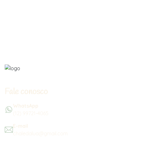
Fale conosco
WhatsApp
(12) 99721-4065
E-mail
chaledalua@gmail.com