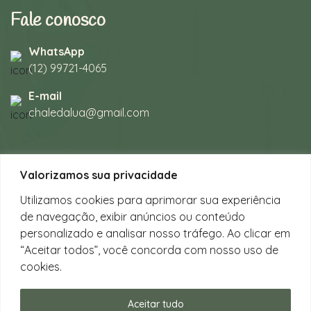
Fale conosco
WhatsApp
(12) 99721-4065
E-mail
chaledalua@gmail.com
Seu refúgio em meio à natureza
Valorizamos sua privacidade
na bela praia de Juquehy.
Utilizamos cookies para aprimorar sua experiência
de navegação, exibir anúncios ou conteúdo
Instagram
personalizado e analisar nosso tráfego. Ao clicar em
@chalesdaluajuquehy
“Aceitar todos”, você concorda com nosso uso de
cookies.
Facebook
Chalés da Lua Juquehy
Aceitar tudo