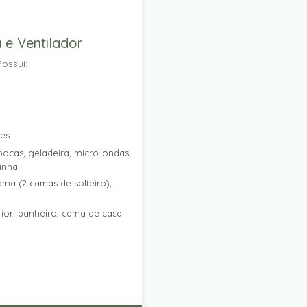
 e Ventilador
ossui:
res
ocas, geladeira, micro-ondas,
zinha
ama (2 camas de solteiro),
ior: banheiro, cama de casal