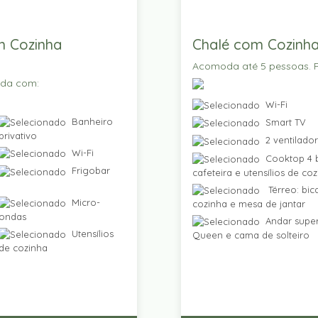
m Cozinha
Chalé com Cozinha
Acomoda até 5 pessoas. P
ada com:
Wi-Fi
Banheiro
Smart TV
privativo
2 ventilado
Wi-Fi
Cooktop 4 b
Frigobar
cafeteira e utensílios de co
Térreo: bic
Micro-
cozinha e mesa de jantar
ondas
Andar super
Utensílios
Queen e cama de solteiro
de cozinha