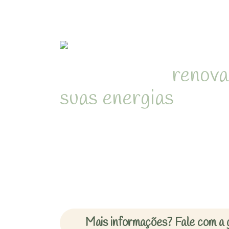
Refúgio para
renova
suas energias
em me
natureza de Juquehy
Desperte com o som dos pássa
cercado pela Mata Atlântica 
inesquecíveis em chalés acon
Mais informações? Fale com a 