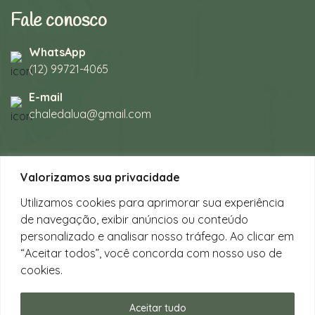
Fale conosco
WhatsApp
(12) 99721-4065
E-mail
chaledalua@gmail.com
Seu refúgio em meio à natureza
Valorizamos sua privacidade
na bela praia de Juquehy.
Utilizamos cookies para aprimorar sua experiência
de navegação, exibir anúncios ou conteúdo
Instagram
personalizado e analisar nosso tráfego. Ao clicar em
@chalesdaluajuquehy
“Aceitar todos”, você concorda com nosso uso de
cookies.
Facebook
Chalés da Lua Juquehy
Aceitar tudo