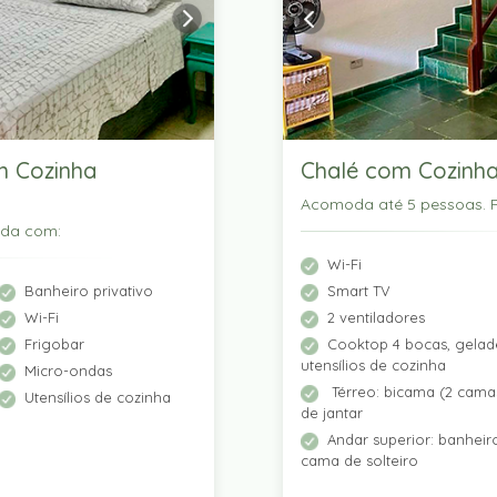
m Cozinha
Chalé com Cozinha
Acomoda até 5 pessoas. P
ada com:
Wi-Fi
Banheiro privativo
Smart TV
Wi-Fi
2 ventiladores
Frigobar
Cooktop 4 bocas, gelade
utensílios de cozinha
Micro-ondas
Térreo: bicama (2 camas
Utensílios de cozinha
de jantar
Andar superior: banhei
cama de solteiro