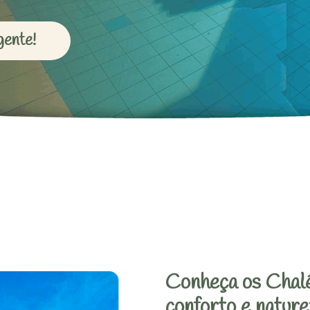
gente!
Conheça os Chalé
conforto e nature