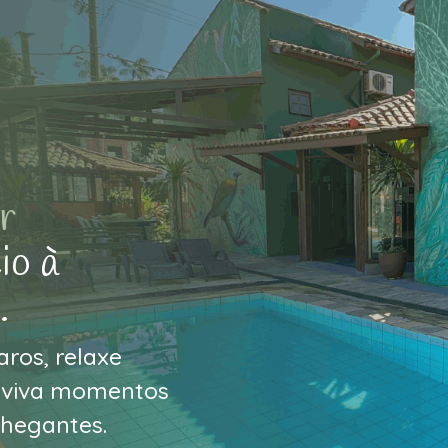
r
io à
.
ros, relaxe
e viva momentos
chegantes.