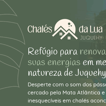
Refúgio para
renova
suas energias
em me
natureza de Juquehy
Desperte com o som dos pássa
cercado pela Mata Atlântica 
inesquecíveis em chalés acon