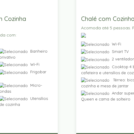
m Cozinha
Chalé com Cozinha
Acomoda até 5 pessoas. P
ada com:
Wi-Fi
Banheiro
Smart TV
privativo
2 ventilado
Wi-Fi
Cooktop 4 b
Frigobar
cafeteira e utensílios de co
Térreo: bic
Micro-
cozinha e mesa de jantar
ondas
Andar super
Utensílios
Queen e cama de solteiro
de cozinha