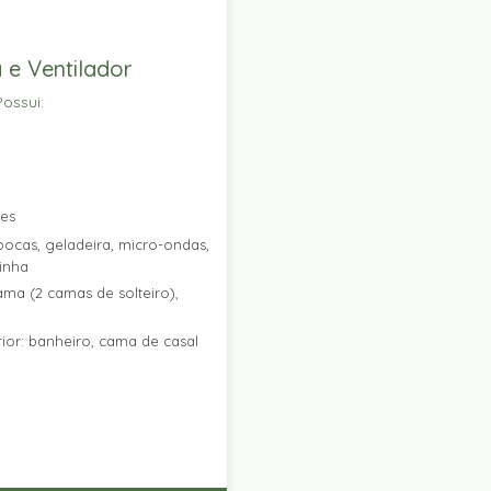
 e Ventilador
ossui:
res
ocas, geladeira, micro-ondas,
zinha
ama (2 camas de solteiro),
ior: banheiro, cama de casal