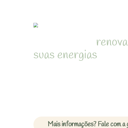
Refúgio para
renova
suas energias
em me
natureza de Juquehy
Desperte com o som dos pássa
cercado pela Mata Atlântica 
inesquecíveis em chalés acon
Mais informações? Fale com a 