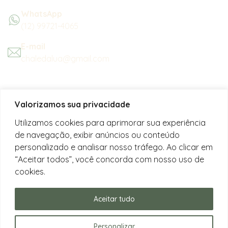
WhatsApp
(12) 99721-4065
E-mail
chaledalua@gmail.com
Seu refúgio em meio à natureza
Valorizamos sua privacidade
na bela praia de Juquehy.
Utilizamos cookies para aprimorar sua experiência
de navegação, exibir anúncios ou conteúdo
Instagram
personalizado e analisar nosso tráfego. Ao clicar em
@chalesdaluajuquehy
“Aceitar todos”, você concorda com nosso uso de
cookies.
Facebook
Chalés da Lua Juquehy
Aceitar tudo
Personalizar