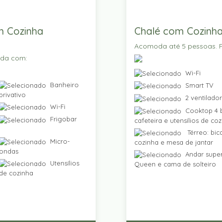
m Cozinha
Chalé com Cozinha
Acomoda até 5 pessoas. P
ada com:
Wi-Fi
Banheiro
Smart TV
privativo
2 ventilado
Wi-Fi
Cooktop 4 b
Frigobar
cafeteira e utensílios de co
Térreo: bic
Micro-
cozinha e mesa de jantar
ondas
Andar super
Utensílios
Queen e cama de solteiro
de cozinha