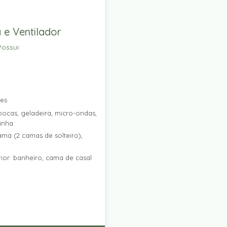
 e Ventilador
ossui:
res
ocas, geladeira, micro-ondas,
zinha
ama (2 camas de solteiro),
ior: banheiro, cama de casal