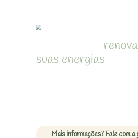
Refúgio para
renova
suas energias
em me
natureza de Juquehy
Desperte com o som dos pássa
cercado pela Mata Atlântica 
inesquecíveis em chalés acon
Mais informações? Fale com a 