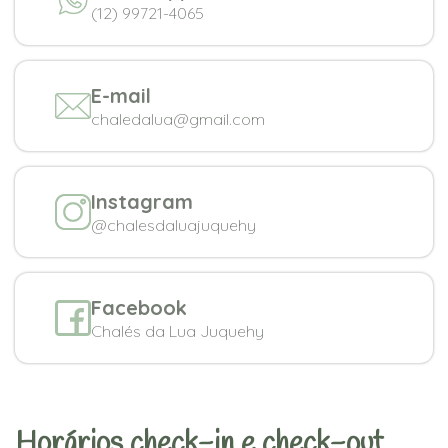
(12) 99721-4065
E-mail
chaledalua@gmail.com
Instagram
@chalesdaluajuquehy
Facebook
Chalés da Lua Juquehy
Horários check-in e check-out