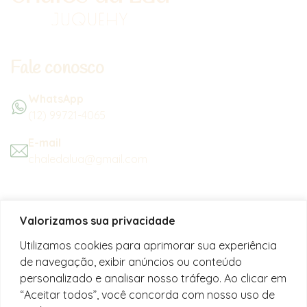
Fale conosco
WhatsApp
(12) 99721-4065
E-mail
chaledalua@gmail.com
Seu refúgio em meio à natureza
Valorizamos sua privacidade
na bela praia de Juquehy.
Utilizamos cookies para aprimorar sua experiência
de navegação, exibir anúncios ou conteúdo
Instagram
personalizado e analisar nosso tráfego. Ao clicar em
@chalesdaluajuquehy
“Aceitar todos”, você concorda com nosso uso de