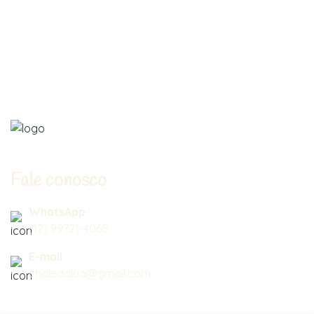
Fale conosco
WhatsApp
(12) 99721-4065
E-mail
chaledalua@gmail.com