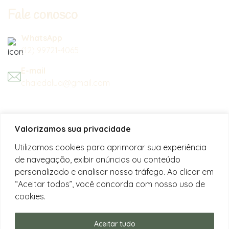
Fale conosco
WhatsApp
(12) 99721-4065
E-mail
chaledalua@gmail.com
Seu refúgio em meio à natureza
Valorizamos sua privacidade
na bela praia de Juquehy.
Utilizamos cookies para aprimorar sua experiência
de navegação, exibir anúncios ou conteúdo
Instagram
personalizado e analisar nosso tráfego. Ao clicar em
@chalesdaluajuquehy
“Aceitar todos”, você concorda com nosso uso de
cookies.
Facebook
Chalés da Lua Juquehy
Aceitar tudo