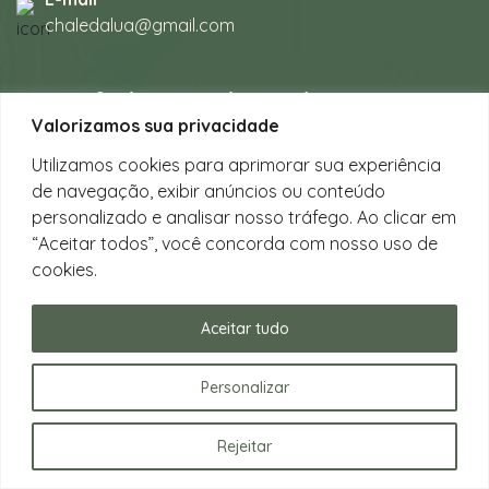
chaledalua@gmail.com
Seu refúgio em meio à natureza
Valorizamos sua privacidade
na bela praia de Juquehy.
Utilizamos cookies para aprimorar sua experiência
de navegação, exibir anúncios ou conteúdo
Instagram
personalizado e analisar nosso tráfego. Ao clicar em
@chalesdaluajuquehy
“Aceitar todos”, você concorda com nosso uso de
cookies.
Facebook
Chalés da Lua Juquehy
Aceitar tudo
Personalizar
Rejeitar