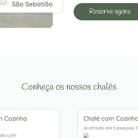
Reserve agora
Conheça os nossos chalés
m Cozinha
Chalé com Cozinha
Acomoda até 5 pessoas. P
ada com: