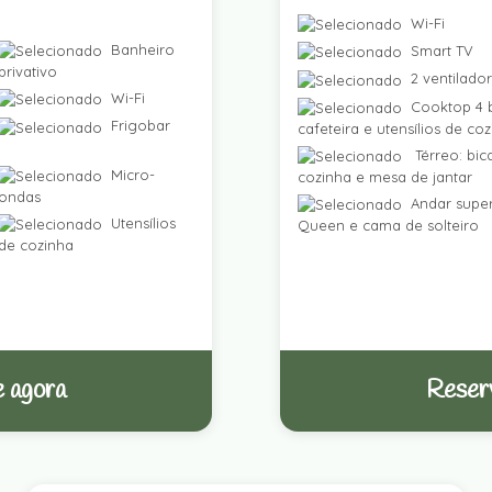
Wi-Fi
Banheiro
Smart TV
privativo
2 ventilado
Wi-Fi
Cooktop 4 b
Frigobar
cafeteira e utensílios de co
Térreo: bic
Micro-
cozinha e mesa de jantar
ondas
Andar super
Utensílios
Queen e cama de solteiro
de cozinha
 agora
Reser