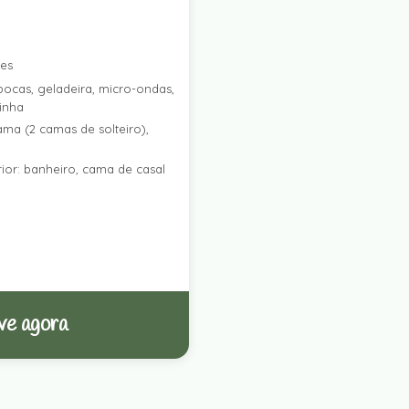
res
ocas, geladeira, micro-ondas,
zinha
ama (2 camas de solteiro),
ior: banheiro, cama de casal
ve agora