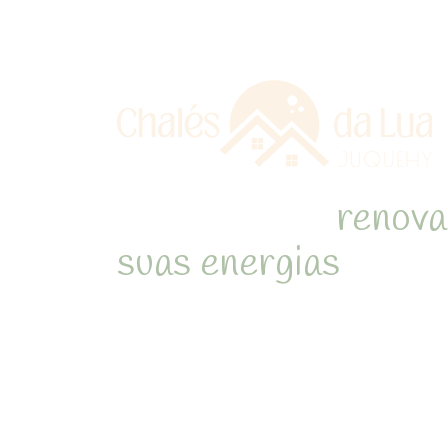
Refúgio para
renova
suas energias
em me
natureza de Juquehy
Desperte com o som dos pássa
cercado pela Mata Atlântica 
inesquecíveis em chalés acon