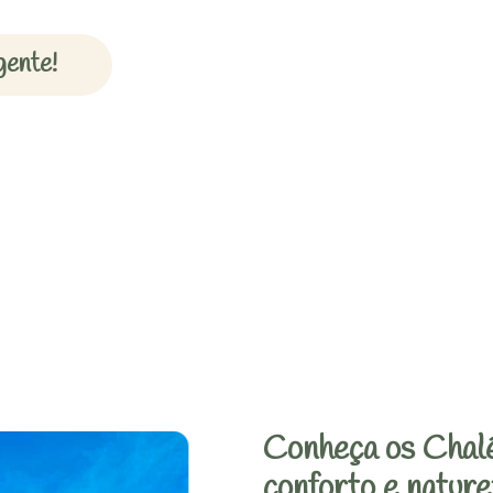
gente!
Conheça os Chalé
conforto e nature