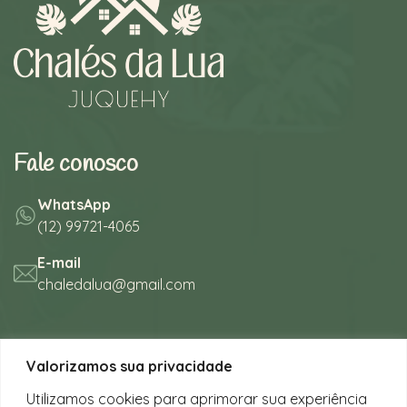
Fale conosco
WhatsApp
(12) 99721-4065
E-mail
chaledalua@gmail.com
Seu refúgio em meio à natureza
Valorizamos sua privacidade
na bela praia de Juquehy.
Utilizamos cookies para aprimorar sua experiência