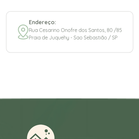
Endereço:
Rua Cesarino Onofre dos Santos, 80 /85
Praia de Juquehy - Sao Sebastião / SP