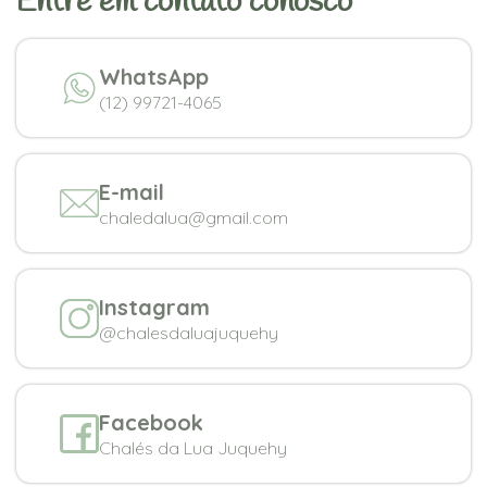
Entre em contato conosco
WhatsApp
(12) 99721-4065
E-mail
chaledalua@gmail.com
Instagram
@chalesdaluajuquehy
Facebook
Chalés da Lua Juquehy