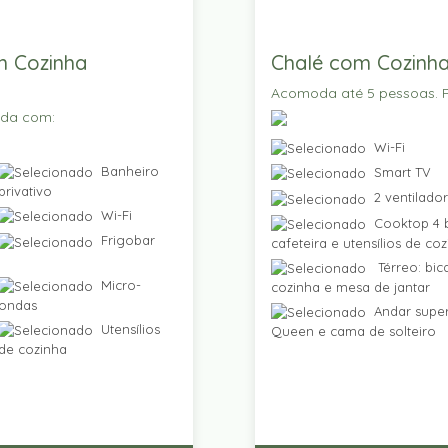
m Cozinha
Chalé com Cozinha
Acomoda até 5 pessoas. P
ada com:
Wi-Fi
Banheiro
Smart TV
privativo
2 ventilado
Wi-Fi
Cooktop 4 b
Frigobar
cafeteira e utensílios de co
Térreo: bic
Micro-
cozinha e mesa de jantar
ondas
Andar super
Utensílios
Queen e cama de solteiro
de cozinha