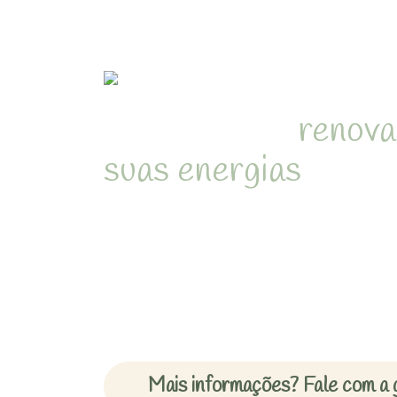
Refúgio para
renova
suas energias
em me
natureza de Juquehy
Desperte com o som dos pássa
cercado pela Mata Atlântica 
inesquecíveis em chalés acon
Mais informações? Fale com a 