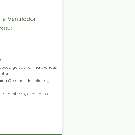
 e Ventilador
ossui:
res
ocas, geladeira, micro-ondas,
zinha
ama (2 camas de solteiro),
ior: banheiro, cama de casal