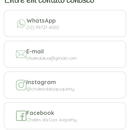
Entre em contato conosco
WhatsApp
(12) 99721-4065
E-mail
chaledalua@gmail.com
Instagram
@chalesdaluajuquehy
Facebook
Chalés da Lua Juquehy