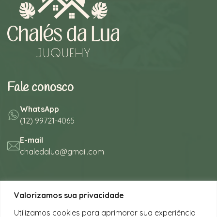
Fale conosco
WhatsApp
(12) 99721-4065
E-mail
chaledalua@gmail.com
Seu refúgio em meio à natureza
Valorizamos sua privacidade
na bela praia de Juquehy.
Utilizamos cookies para aprimorar sua experiência