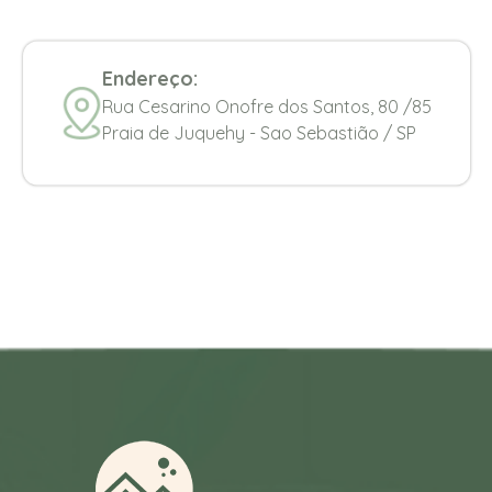
Endereço:
Rua Cesarino Onofre dos Santos, 80 /85
Praia de Juquehy - Sao Sebastião / SP