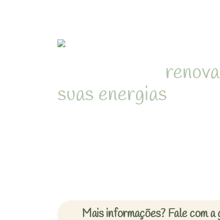
Refúgio para
renova
suas energias
em me
natureza de Juquehy
Desperte com o som dos pássa
cercado pela Mata Atlântica 
inesquecíveis em chalés acon
Mais informações? Fale com a 