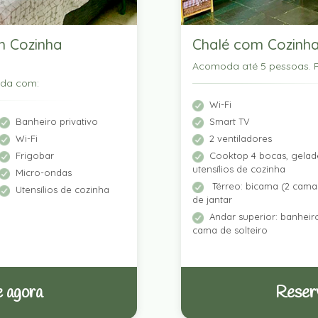
m Cozinha
Chalé com Cozinha
Acomoda até 5 pessoas. P
ada com:
Wi-Fi
Banheiro privativo
Smart TV
Wi-Fi
2 ventiladores
Frigobar
Cooktop 4 bocas, gelade
utensílios de cozinha
Micro-ondas
Térreo: bicama (2 camas
Utensílios de cozinha
de jantar
Andar superior: banhei
cama de solteiro
 agora
Reser