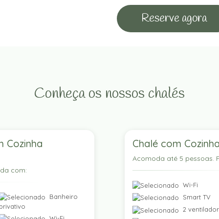
Reserve agora
Conheça os nossos chalés
m Cozinha
Chalé com Cozinha
Acomoda até 5 pessoas. P
ada com:
Wi-Fi
Banheiro
Smart TV
privativo
2 ventilado
Wi-Fi