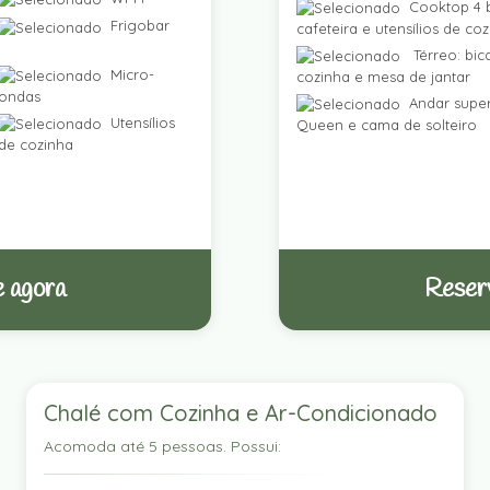
Cooktop 4 b
Frigobar
cafeteira e utensílios de co
Térreo: bic
Micro-
cozinha e mesa de jantar
ondas
Andar super
Utensílios
Queen e cama de solteiro
de cozinha
 agora
Reser
Chalé com Cozinha e Ar-Condicionado
Acomoda até 5 pessoas. Possui: