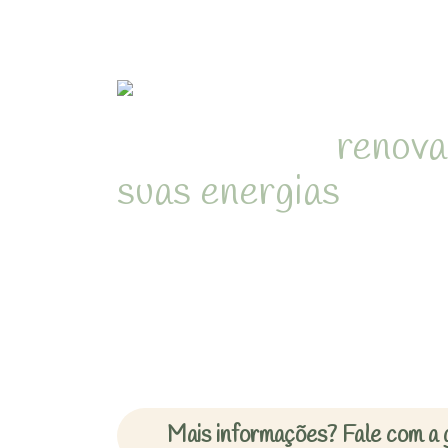
Refúgio para
renova
suas energias
em me
natureza de Juquehy
Desperte com o som dos pássa
cercado pela Mata Atlântica 
inesquecíveis em chalés acon
Mais informações? Fale com a 