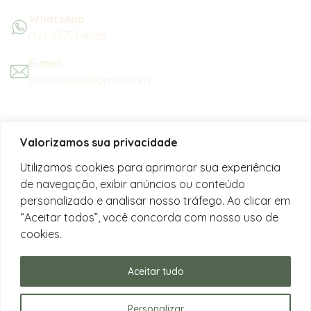
WhatsApp
(12) 99721-4065
E-mail
chaledalua@gmail.com
Seu refúgio em meio à natureza
Valorizamos sua privacidade
na bela praia de Juquehy.
Utilizamos cookies para aprimorar sua experiência
de navegação, exibir anúncios ou conteúdo
Instagram
personalizado e analisar nosso tráfego. Ao clicar em
@chalesdaluajuquehy
“Aceitar todos”, você concorda com nosso uso de
cookies.
Facebook
Chalés da Lua Juquehy
Aceitar tudo
Personalizar