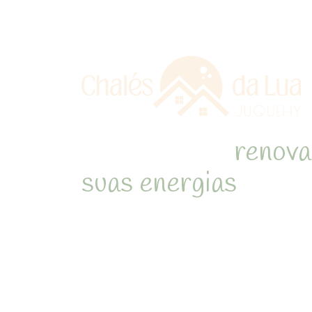
Refúgio para
renova
suas energias
em me
natureza de Juquehy
Desperte com o som dos pássa
cercado pela Mata Atlântica 
inesquecíveis em chalés acon