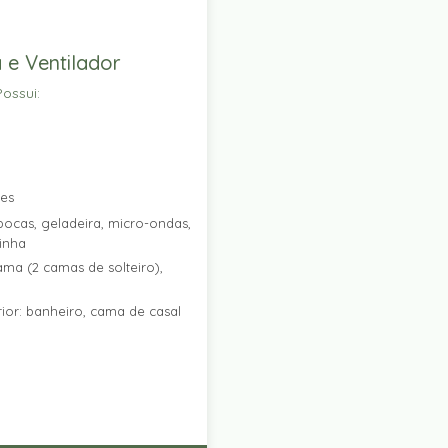
 e Ventilador
ossui:
res
ocas, geladeira, micro-ondas,
zinha
ama (2 camas de solteiro),
ior: banheiro, cama de casal