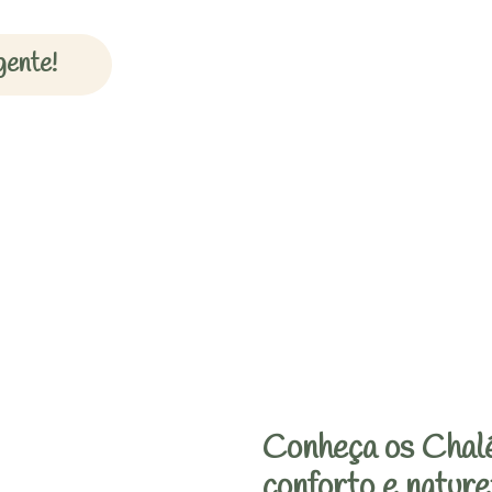
gente!
Conheça os Chalé
conforto e nature