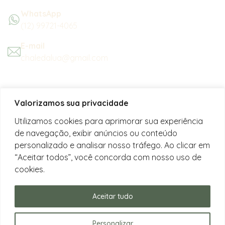
WhatsApp
(12) 99721-4065
E-mail
chaledalua@gmail.com
Seu refúgio em meio à natureza
Valorizamos sua privacidade
na bela praia de Juquehy.
Utilizamos cookies para aprimorar sua experiência
de navegação, exibir anúncios ou conteúdo
Instagram
personalizado e analisar nosso tráfego. Ao clicar em
@chalesdaluajuquehy
“Aceitar todos”, você concorda com nosso uso de
cookies.
Facebook
Chalés da Lua Juquehy
Aceitar tudo
Personalizar