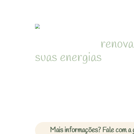
Refúgio para
renova
suas energias
em me
natureza de Juquehy
Desperte com o som dos pássa
cercado pela Mata Atlântica 
inesquecíveis em chalés acon
Mais informações? Fale com a 