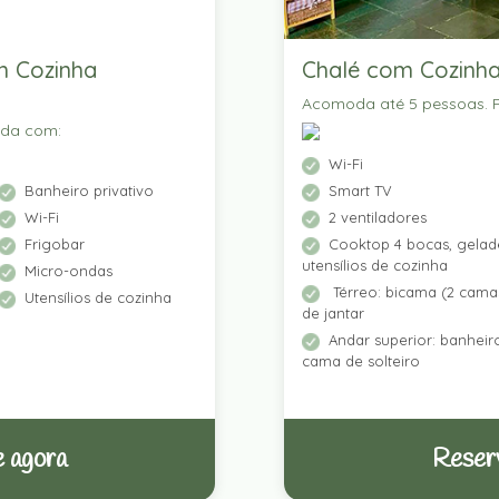
m Cozinha
Chalé com Cozinha
Acomoda até 5 pessoas. P
ada com:
Wi-Fi
Banheiro privativo
Smart TV
Wi-Fi
2 ventiladores
Frigobar
Cooktop 4 bocas, gelade
utensílios de cozinha
Micro-ondas
Térreo: bicama (2 camas
Utensílios de cozinha
de jantar
Andar superior: banhei
cama de solteiro
 agora
Reser