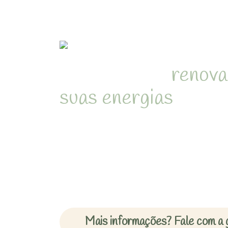
Refúgio para
renova
suas energias
em me
natureza de Juquehy
Desperte com o som dos pássa
cercado pela Mata Atlântica 
inesquecíveis em chalés acon
Mais informações? Fale com a 