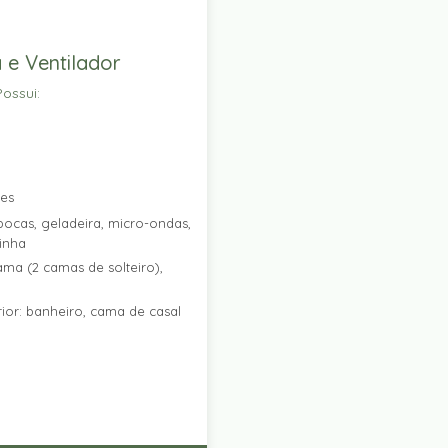
 e Ventilador
ossui:
res
ocas, geladeira, micro-ondas,
zinha
ama (2 camas de solteiro),
ior: banheiro, cama de casal