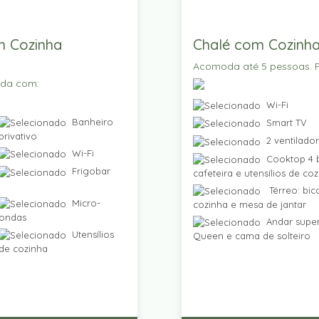
m Cozinha
Chalé com Cozinha
Acomoda até 5 pessoas. P
ada com:
Wi-Fi
Banheiro
Smart TV
privativo
2 ventilado
Wi-Fi
Cooktop 4 b
Frigobar
cafeteira e utensílios de co
Térreo: bic
Micro-
cozinha e mesa de jantar
ondas
Andar super
Utensílios
Queen e cama de solteiro
de cozinha