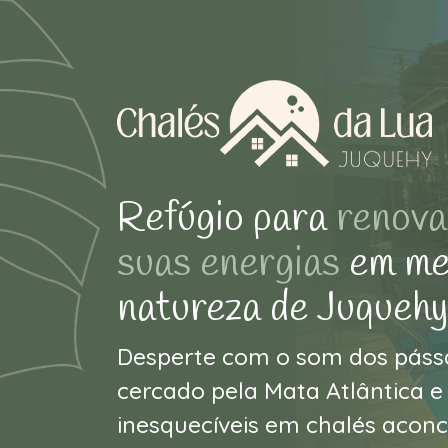
Refúgio para
renova
suas energias
em me
natureza de Juquehy
Desperte com o som dos pássa
cercado pela Mata Atlântica 
inesquecíveis em chalés acon