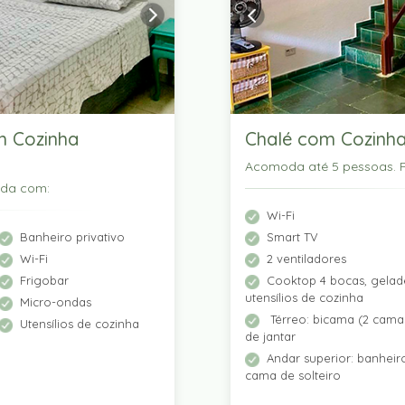
m Cozinha
Chalé com Cozinha
Acomoda até 5 pessoas. P
ada com:
Wi-Fi
Banheiro privativo
Smart TV
Wi-Fi
2 ventiladores
Frigobar
Cooktop 4 bocas, gelade
utensílios de cozinha
Micro-ondas
Térreo: bicama (2 camas
Utensílios de cozinha
de jantar
Andar superior: banhei
cama de solteiro