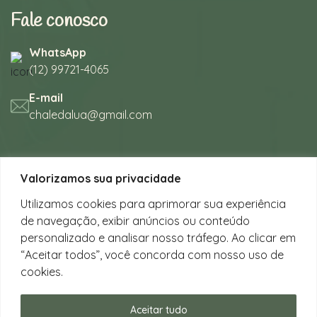
Fale conosco
WhatsApp
(12) 99721-4065
E-mail
chaledalua@gmail.com
Seu refúgio em meio à natureza
Valorizamos sua privacidade
na bela praia de Juquehy.
Utilizamos cookies para aprimorar sua experiência
de navegação, exibir anúncios ou conteúdo
Instagram
personalizado e analisar nosso tráfego. Ao clicar em
@chalesdaluajuquehy
“Aceitar todos”, você concorda com nosso uso de
cookies.
Facebook
Chalés da Lua Juquehy
Aceitar tudo