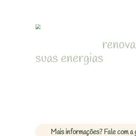
Refúgio para
renova
suas energias
em me
natureza de Juquehy
Desperte com o som dos pássa
cercado pela Mata Atlântica 
inesquecíveis em chalés acon
Mais informações? Fale com a 