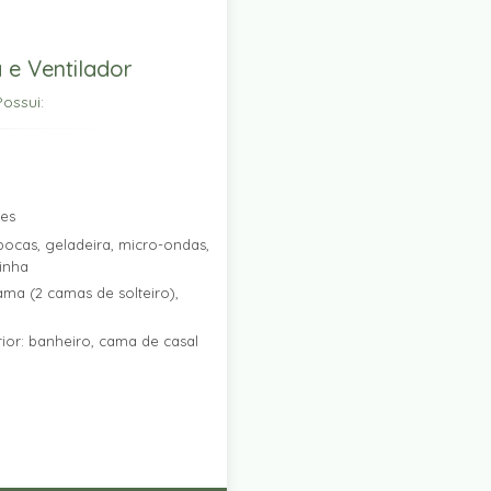
 e Ventilador
ossui:
res
ocas, geladeira, micro-ondas,
zinha
ama (2 camas de solteiro),
ior: banheiro, cama de casal