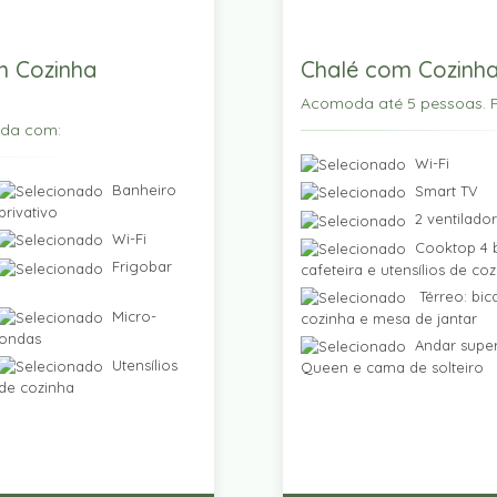
m Cozinha
Chalé com Cozinha
Acomoda até 5 pessoas. P
ada com:
Wi-Fi
Banheiro
Smart TV
privativo
2 ventilado
Wi-Fi
Cooktop 4 b
Frigobar
cafeteira e utensílios de co
Térreo: bic
Micro-
cozinha e mesa de jantar
ondas
Andar super
Utensílios
Queen e cama de solteiro
de cozinha