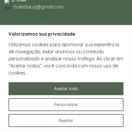
chaledalua@gmail.com
Seu refúgio em meio à natureza
Valorizamos sua privacidade
na bela praia de Juquehy.
Utilizamos cookies para aprimorar sua experiência
de navegação, exibir anúncios ou conteúdo
Instagram
personalizado e analisar nosso tráfego. Ao clicar em
@chalesdaluajuquehy
“Aceitar todos”, você concorda com nosso uso de
cookies.
Facebook
Chalés da Lua Juquehy
Aceitar tudo
Personalizar
Rejeitar