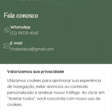
Fale conosco
WhatsApp
(12) 99721-4065
E-mail
chaledalua@gmail.com
Seu refúgio em meio à natureza
Valorizamos sua privacidade
na bela praia de Juquehy.
Utilizamos cookies para aprimorar sua experiência
de navegação, exibir anúncios ou conteúdo
Instagram
personalizado e analisar nosso tráfego. Ao clicar em
@chalesdaluajuquehy
“Aceitar todos”, você concorda com nosso uso de
cookies.