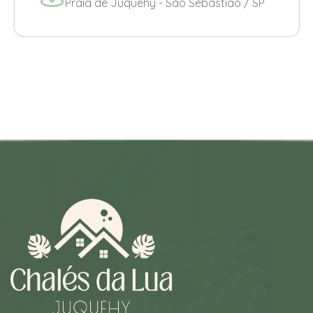
Praia de Juquehy - Sao Sebastião / SP