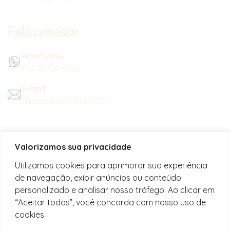
Fale conosco
WhatsApp
(12) 99721-4065
E-mail
chaledalua@gmail.com
Seu refúgio em meio à natureza
Valorizamos sua privacidade
na bela praia de Juquehy.
Utilizamos cookies para aprimorar sua experiência
de navegação, exibir anúncios ou conteúdo
Instagram
personalizado e analisar nosso tráfego. Ao clicar em
@chalesdaluajuquehy
“Aceitar todos”, você concorda com nosso uso de
cookies.