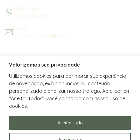
WhatsApp
(12) 99721-4065
E-mail
chaledalua@gmail.com
Seu refúgio em meio à natureza
Valorizamos sua privacidade
na bela praia de Juquehy.
Utilizamos cookies para aprimorar sua experiência
de navegação, exibir anúncios ou conteúdo
Instagram
personalizado e analisar nosso tráfego. Ao clicar em
@chalesdaluajuquehy
“Aceitar todos”, você concorda com nosso uso de
cookies.
Facebook
Chalés da Lua Juquehy
Aceitar tudo
Personalizar