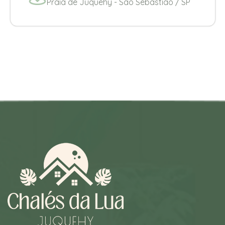
Praia de Juquehy - Sao Sebastião / SP