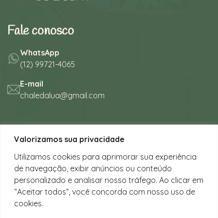
Fale conosco
WhatsApp
(12) 99721-4065
E-mail
chaledalua@gmail.com
Seu refúgio em meio à natureza
Valorizamos sua privacidade
na bela praia de Juquehy.
Utilizamos cookies para aprimorar sua experiência
de navegação, exibir anúncios ou conteúdo
Instagram
personalizado e analisar nosso tráfego. Ao clicar em
@chalesdaluajuquehy
“Aceitar todos”, você concorda com nosso uso de
cookies.