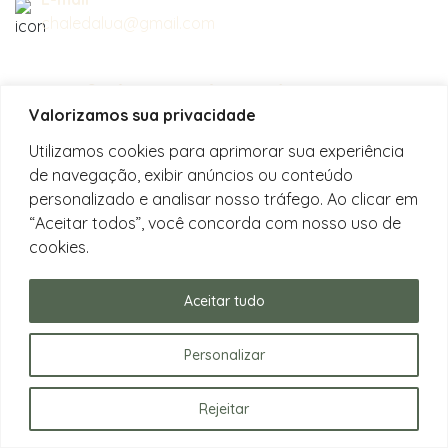
chaledalua@gmail.com
Seu refúgio em meio à natureza
Valorizamos sua privacidade
na bela praia de Juquehy.
Utilizamos cookies para aprimorar sua experiência
de navegação, exibir anúncios ou conteúdo
Instagram
personalizado e analisar nosso tráfego. Ao clicar em
@chalesdaluajuquehy
“Aceitar todos”, você concorda com nosso uso de
cookies.
Facebook
Chalés da Lua Juquehy
Aceitar tudo
Personalizar
Rejeitar