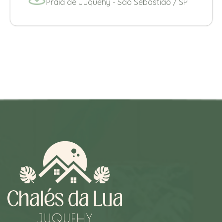
Praia de Juquehy - Sao Sebastião / SP