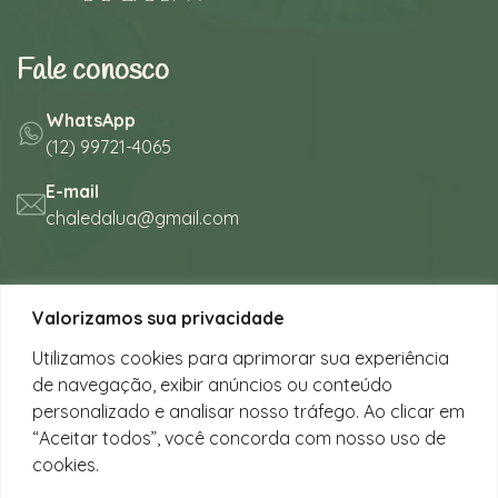
Fale conosco
WhatsApp
(12) 99721-4065
E-mail
chaledalua@gmail.com
Seu refúgio em meio à natureza
Valorizamos sua privacidade
na bela praia de Juquehy.
Utilizamos cookies para aprimorar sua experiência
de navegação, exibir anúncios ou conteúdo
Instagram
personalizado e analisar nosso tráfego. Ao clicar em
@chalesdaluajuquehy
“Aceitar todos”, você concorda com nosso uso de
cookies.