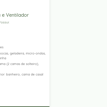
 e Ventilador
ossui:
res
ocas, geladeira, micro-ondas,
zinha
ama (2 camas de solteiro),
ior: banheiro, cama de casal