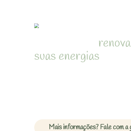
Refúgio para
renova
suas energias
em me
natureza de Juquehy
Desperte com o som dos pássa
cercado pela Mata Atlântica 
inesquecíveis em chalés acon
Mais informações? Fale com a 