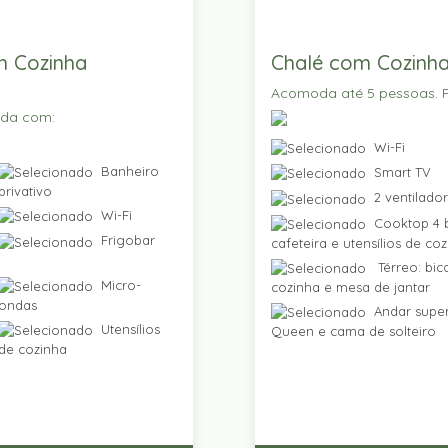
m Cozinha
Chalé com Cozinha
Acomoda até 5 pessoas. P
ada com:
Wi-Fi
Banheiro
Smart TV
privativo
2 ventilado
Wi-Fi
Cooktop 4 b
Frigobar
cafeteira e utensílios de co
Térreo: bic
Micro-
cozinha e mesa de jantar
ondas
Andar super
Utensílios
Queen e cama de solteiro
de cozinha