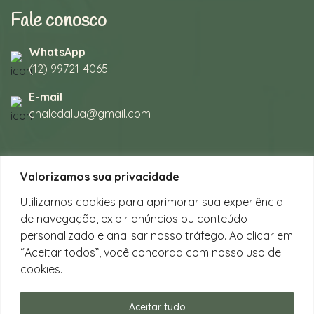
Fale conosco
WhatsApp
(12) 99721-4065
E-mail
chaledalua@gmail.com
Seu refúgio em meio à natureza
Valorizamos sua privacidade
na bela praia de Juquehy.
Utilizamos cookies para aprimorar sua experiência
de navegação, exibir anúncios ou conteúdo
Instagram
personalizado e analisar nosso tráfego. Ao clicar em
@chalesdaluajuquehy
“Aceitar todos”, você concorda com nosso uso de
cookies.
Facebook
Chalés da Lua Juquehy
Aceitar tudo