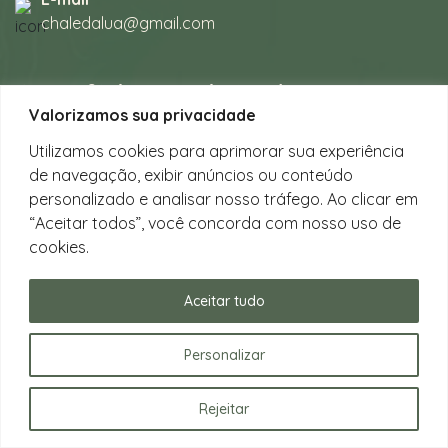
chaledalua@gmail.com
Seu refúgio em meio à natureza
Valorizamos sua privacidade
na bela praia de Juquehy.
Utilizamos cookies para aprimorar sua experiência
de navegação, exibir anúncios ou conteúdo
Instagram
personalizado e analisar nosso tráfego. Ao clicar em
@chalesdaluajuquehy
“Aceitar todos”, você concorda com nosso uso de
cookies.
Facebook
Chalés da Lua Juquehy
Aceitar tudo
Personalizar
Rejeitar